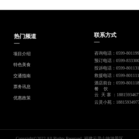
联系方式
热门频道
—
—
咨询电话：0599-801199
项目介绍
预订电话：0599-833300
特色美食
投诉电话：0599-801131
救援电话：0599-801111
交通指南
酒店前台：0599-801118
票务讯息
餐 饮
云 天 寨 ：1881593467
优惠政策
云灵小苑：1881593497
Copyright©2022 All Rights Reserved.
福建云灵山旅游景区