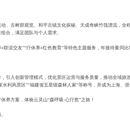
运动、古树群观览、和平古镇文化探秘、天成奇峡竹筏漂流，全
目组合，满足团队与个人需求。
养
联谊交友”“疗休养
红色教育”等特色主题服务，年接待量同比
+
+
作，引入创新管理模式，优化景区运营与服务质量，推动全域旅
国家水利风景区”“福建省五星级森林人家”等称号，并成为上海
疗休养方案，体验云灵山
“森呼吸·心疗愈”之旅！
衡。