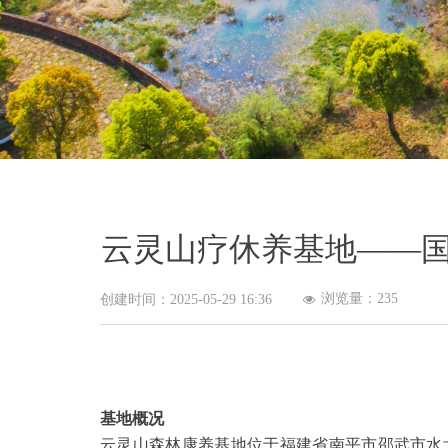
云灵山疗休养基地——
浏览量：
235
创建时间：
2025-05-29
16:36
넶
基地概况
云灵山森林康养基地位于福建省南平市邵武市水