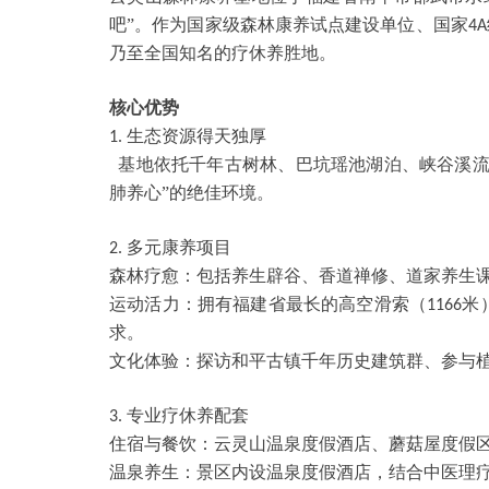
吧”。作为国家级森林康养试点建设单位、国家
4A
乃至全国知名的疗休养胜地。
核心优势
生态资源得天独厚
1.
基地依托千年古树林、巴坑瑶池湖泊、峡谷溪
肺养心”的绝佳环境。
多元康养项目
2.
森林疗愈：包括养生辟谷、香道禅修、道家养生
运动活力：拥有福建省最长的高空滑索（
米
1166
求。
文化体验：探访和平古镇千年历史建筑群、参与
专业疗休养配套
3.
住宿与餐饮：云灵山温泉度假酒店、蘑菇屋度假
温泉养生：景区内设温泉度假酒店，结合中医理