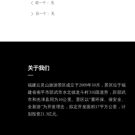
前一个：
无
ꄴ
后一个：
无
ꄲ
关于我们
—
福建云灵山旅游景区成立于2009年10月，景区位于福
建省南平市邵武市水北镇龙斗村316国道旁，距邵武
市和光泽县同为16公里。景区以“重环保、保安全、
全新游”为开发理念，拟定开发面积17平方公里，计
划投资21.3亿元。