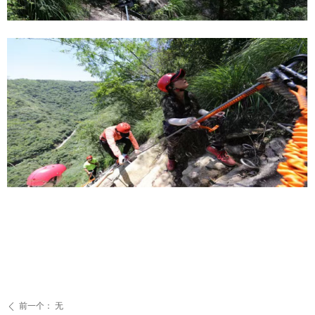
前一个：
无
ꄴ