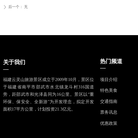
后一个：
无
ꄲ
热门频道
关于我们
—
—
福建云灵山旅游景区成立于2009年10月，景区位
项目介绍
于福建省南平市邵武市水北镇龙斗村316国道
特色美食
旁，距邵武市和光泽县同为16公里。景区以“重
交通指南
环保、保安全、全新游”为开发理念，拟定开发
面积17平方公里，计划投资21.3亿元。
票务讯息
优惠政策